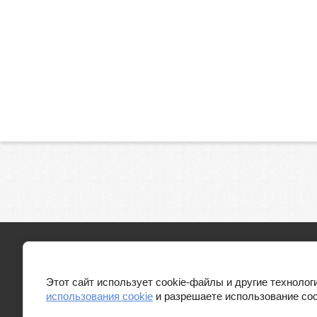
Правовая информация
Политика обработки персональных
Этот сайт использует cookie-файлы и другие техноло
данных
использования cookie
и разрешаете использование coo
Политика использования файлов cookie
Скачивание и использование контента