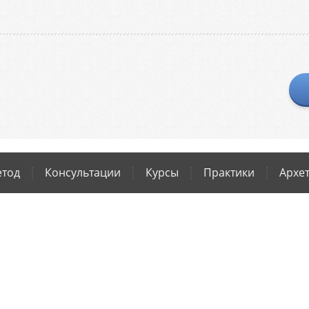
тод
Консультации
Курсы
Практики
Архе