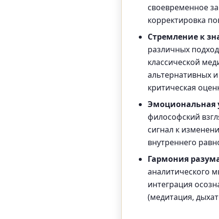
своевременное за
корректировка по
Стремление к з
различных подход
классической мед
альтернативных и 
критическая оцен
Эмоциональная 
философский взгля
сигнал к изменен
внутреннего равн
Гармония разума
аналитического м
интеграция осозн
(медитация, дыхат