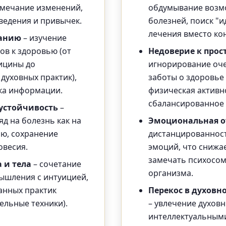
мечание изменений,
обдумывание возм
ведения и привычек.
болезней, поиск "
лечения вместо ко
нанию
– изучение
ов к здоровью (от
Недоверие к про
ицины до
игнорирование оч
духовных практик),
заботы о здоровье 
ка информации.
физическая активн
сбалансированное 
устойчивость
–
д на болезнь как на
Эмоциональная о
ию, сохранение
дистанцированност
овесия.
эмоций, что снижа
замечать психосом
 и тела
– сочетание
организма.
ышления с интуицией,
анных практик
Перекос в духовн
ельные техники).
– увлечение духов
интеллектуальным