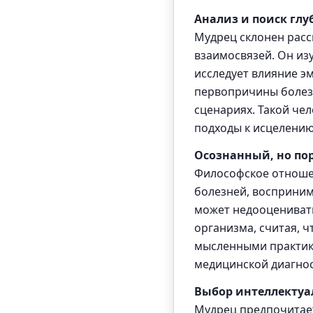
Анализ и поиск гл
Мудрец склонен расс
взаимосвязей. Он из
исследует влияние э
первопричины болез
сценариях. Такой че
подходы к исцелению
Осознанный, но пор
Философское отношен
болезней, восприним
может недооценивать
организма, считая, 
мысленными практик
медицинской диагнос
Выбор интеллектуа
Мудрец предпочитает