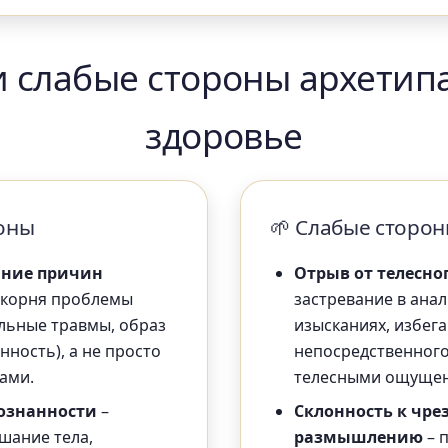
 слабые стороны архетип
здоровье
роны
🌱 Слабые сторо
ание причин
Отрыв от телесно
 корня проблемы
застревание в анал
альные травмы, образ
изысканиях, избег
нность), а не просто
непосредственного
ами.
телесными ощуще
сознанности
–
Склонность к чр
шание тела,
размышлению
– 