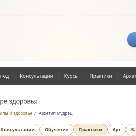
тод
Консультации
Курсы
Практики
Архе
ре здоровья
ипы и здоровье
/
Архетип Мудрец
Консультации
Обучение
Практики
Арт
Б