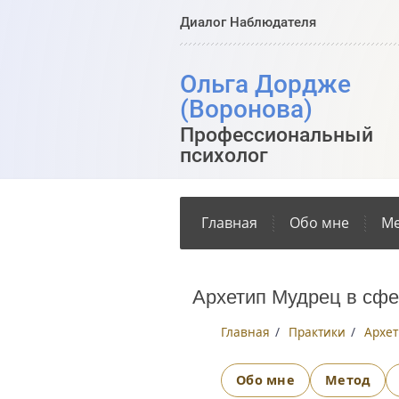
Диалог Наблюдателя
Ольга Дордже
(Воронова)
Профессиональный
психолог
Главная
Обо мне
Ме
Архетип Мудрец в сфе
Главная
/
Практики
/
Архет
Обо мне
Метод