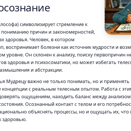
осознание
лософа) символизирует стремление к
у пониманию причин и закономерностей,
ах здоровья. Человек, в котором
ип, воспринимает болезни как источник мудрости и воз
ом уровне. Он склонен к анализу, поиску первопричин н
ов здоровья и психосоматики, но может избегать телес
размышления и абстракции.
ья Мудрецу важно не только понимать, но и применять 
 концепции с реальным телесным опытом. Работа с эт
доверять ощущениям, находить баланс между анализом
состояния. Осознанный контакт с телом и его потребно
ационально объяснять процессы, но и ощущать их, что 
к здоровью.