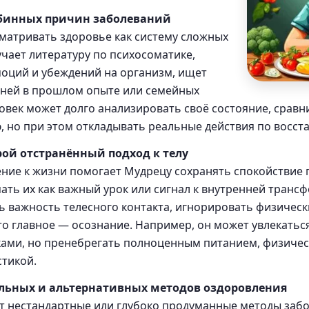
убинных причин заболеваний
матривать здоровье как систему сложных
учает литературу по психосоматике,
моций и убеждений на организм, ищет
ней в прошлом опыте или семейных
ловек может долго анализировать своё состояние, сравн
, но при этом откладывать реальные действия по восст
ой отстранённый подход к телу
ие к жизни помогает Мудрецу сохранять спокойствие 
ать их как важный урок или сигнал к внутренней транс
 важность телесного контакта, игнорировать физичес
что главное — осознание. Например, он может увлекатьс
ами, но пренебрегать полноценным питанием, физичес
тикой.
льных и альтернативных методов оздоровления
 нестандартные или глубоко продуманные методы забо