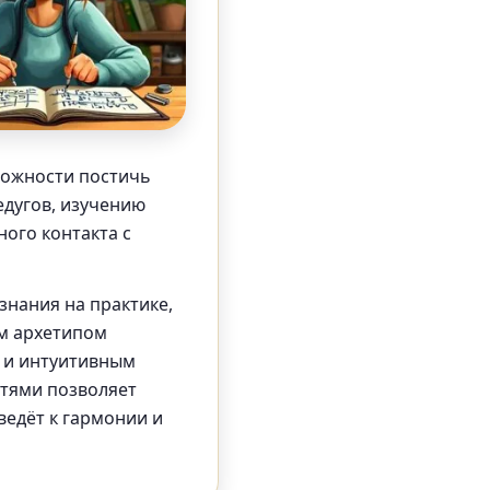
можности постичь
едугов, изучению
ного контакта с
знания на практике,
им архетипом
 и интуитивным
стями позволяет
ведёт к гармонии и