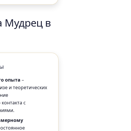
а Мудрец в
ны
го опыта
–
изе и теоретических
ание
 контакта с
ниями.
езмерному
постоянное