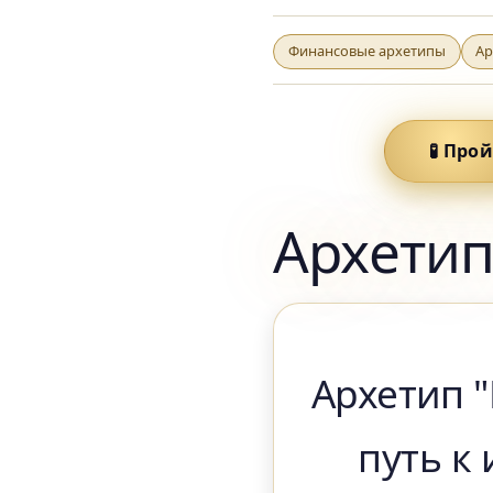
Финансовые архетипы
Ар
🧪 Про
Архети
Архетип "
путь к