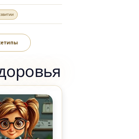
азвитии
рхетипы
здоровья