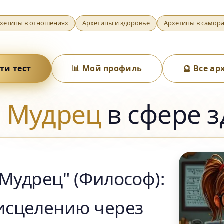
хетипы в отношениях
Архетипы и здоровье
Архетипы в самор
йти тест
📊 Мой профиль
🔮 Все а
п
Мудрец
в сфере 
Мудрец" (Философ):
 исцелению через