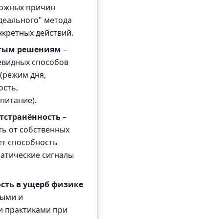
ожных причин
идеального" метода
нкретных действий.
стым решениям
–
евидных способов
(режим дня,
ость,
питание).
тстранённость
–
ь от собственных
ет способность
атические сигналы
ость в ущерб физике
ными и
и практиками при