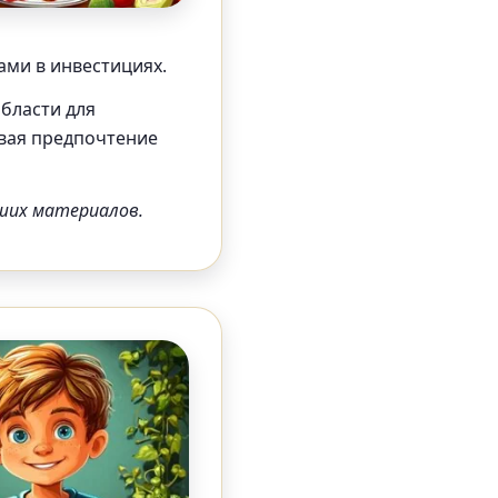
ами в инвестициях.
области для
авая предпочтение
ших материалов.