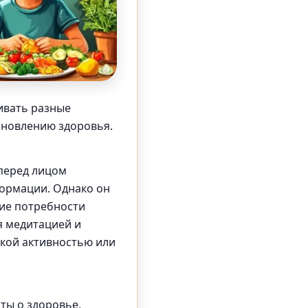
ивать разные
ановлению здоровья.
перед лицом
формации. Однако он
кие потребности
я медитацией и
кой активностью или
ты о здоровье,